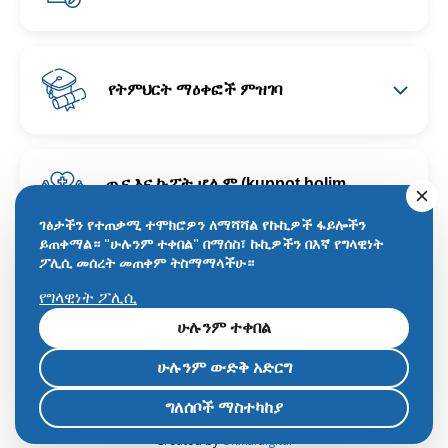
የትምህርት ማዕቀፎች ምዝገባ
ጤና እና ኩፖት ሆሊም (kuppot holim,
HMOs)
ገፅታችን የተጠቃሚ ተሞክሮዎን ለማሻሻል የኩኪዎች ፋይሎችን
ይጠቀማል። "ሁሉንም ተቀበል" በማሰስ፣ ኩኪዎችን በእኛ የግላዊነት
ፖሊሲ መሰረት መጠቀም ትስማማላችሁ።
የግላዊነት ፖሊሲ
ሁሉንም ተቀበል
© All rights reserved to the Netanya Municipality
ሁሉንም ውድቅ አድርግ
Privacy Policy
Terms of Service
Accessibility Statement
ግለሰቦች ማስተካከያ
Created by
Unika.digital