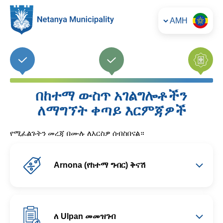
עבור
לתוכן
AMH
CHO
አማ
העמוד
አስፈላጊ እርምጃዎች - ደረጃ 1
የአሊያህ እና ውህደት ሚኒስቴር - ደረጃ
ተጨማሪ
በከተማ ውስጥ አገልግሎቶችን
ለማግኘት ቀጣይ እርምጃዎች
የሚፈልጉትን መረጃ በሙሉ ለእርስዎ ሰብስበናል።
Arnona (የከተማ ግብር) ቅናሽ
ለ Ulpan መመዝገብ